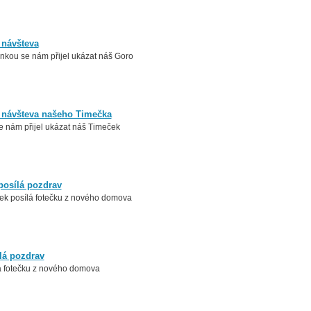
 návšteva
nkou se nám přijel ukázat náš Goro
 návšteva našeho Timečka
e nám přijel ukázat náš Timeček
osílá pozdrav
k posílá fotečku z nového domova
ílá pozdrav
lá fotečku z nového domova