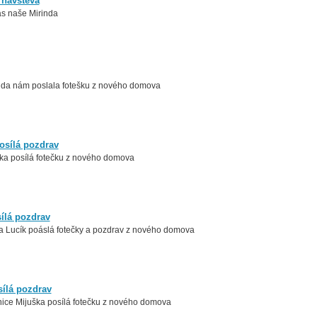
 návštěva
ás naše Mirinda
nda nám poslala fotešku z nového domova
osílá pozdrav
a posílá fotečku z nového domova
sílá pozdrav
a Lucík poáslá fotečky a pozdrav z nového domova
ílá pozdrav
ice Mijuška posílá fotečku z nového domova