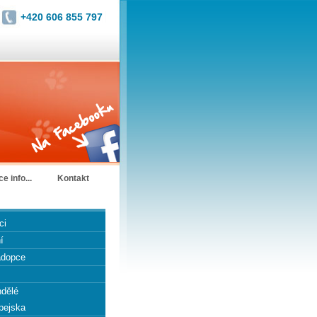
+420 606 855 797
ce info...
Kontakt
ci
í
 adopce
ndělé
pejska