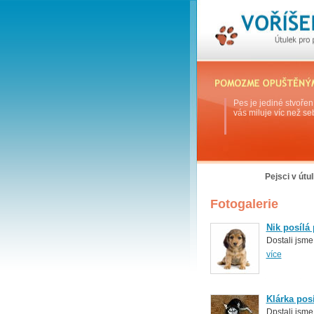
Pes je jediné stvoření
vás miluje víc než se
Úvod
Pejsci v útu
Fotogalerie
Nik posílá
Dostali jsm
více
Klárka pos
Dpstali jsme