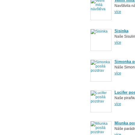
Velmi milá
Navštívila n
více
Sisinka
Naše Sisuli
více
Simonka p
Náše Simonk
více
Lucifer po
Naše piraňk
více
Miunka pos
Náše parádn
více