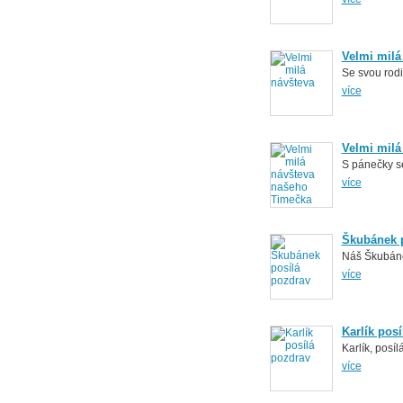
Velmi milá
Se svou rodi
více
Velmi milá
S pánečky s
více
Škubánek p
Náš Škubáne
více
Karlík pos
Karlík, posí
více