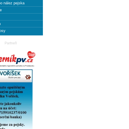
bo nález pejska
e
u
 psy
Partneři