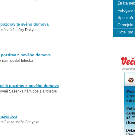
Ztráta ne
Fotogaleri
Sponzoři
 pozdrav te svého domova
O projekt
 krásné fotečky Dakyho
Hotel pro
á pozdrav z nového domova
k nám poslal fotečku
osílá pozdrav z nového domova
kyně Sašenka nám poslala fotečku
 návštěva
nám úkazat naše Fanynka