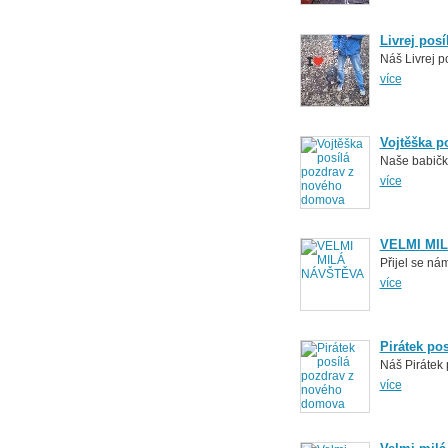
Livrej pos
Náš Livrej p
více
Vojtěška p
Naše babička
více
VELMI MI
Přijel se ná
více
Pirátek po
Náš Pirátek
více