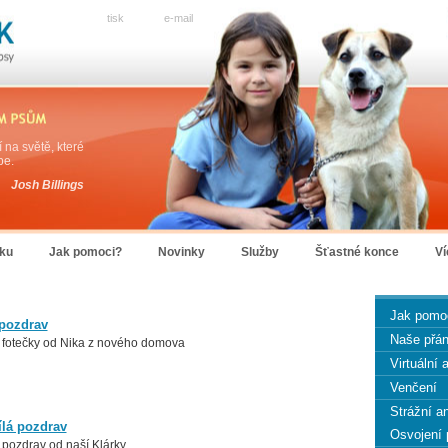
tisk
e-mail
 na světě, které
be.
Josh Billings
lku
Jak pomoci?
Novinky
Služby
Šťastné konce
Ví
Jak pomo
 pozdrav
Naše přán
e fotečky od Nika z nového domova
Virtuální
Venčení
Strážní a
ílá pozdrav
Osvojení 
 pozdrav od naší Klárky