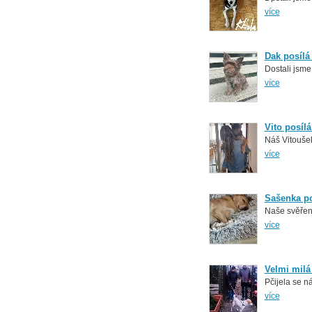
více
Dak posílá
Dostali jsme
více
Vito posíl
Náš Vitouše
více
Sašenka p
Naše svěřen
více
Velmi milá
Pčijela se 
více